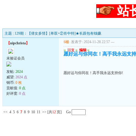
站
主题 : 129期：【倩女多情】[单双+②肖中特]★长跟包有钱赚.
6楼
发表于: 2024-11-28 22:57
---
【
uipchrista
】
u
回复
u
编辑
u
愿好运与你同在！高手我永远支持
未验证会员
发帖:
2024
愿好运与你同在！高手我永远支持你!
威望:
2024 点
铜币:
0 枚
贡献值:
0 点
好评度:
0 点
<<
4
5
6
7
8
9
10
11
>>
[共
12
页] Go