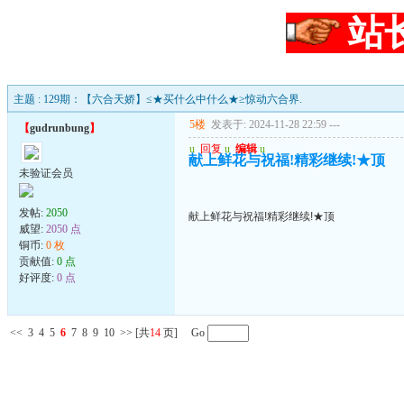
站
主题 : 129期：【六合天娇】≤★买什么中什么★≥惊动六合界.
5楼
发表于: 2024-11-28 22:59
---
【
gudrunbung
】
u
回复
u
编辑
u
献上鲜花与祝福!精彩继续!★顶
未验证会员
发帖:
2050
献上鲜花与祝福!精彩继续!★顶
威望:
2050 点
铜币:
0 枚
贡献值:
0 点
好评度:
0 点
<<
3
4
5
6
7
8
9
10
>>
[共
14
页] Go