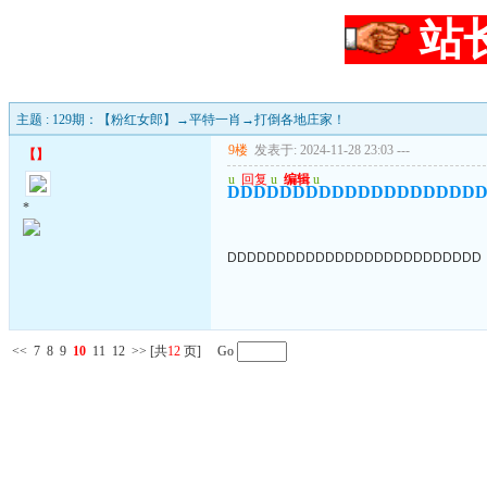
站
主题 : 129期：【粉红女郎】→平特一肖→打倒各地庄家！
9楼
发表于: 2024-11-28 23:03
---
【
】
u
回复
u
编辑
u
DDDDDDDDDDDDDDDDDDD
*
DDDDDDDDDDDDDDDDDDDDDDDDDD
<<
7
8
9
10
11
12
>>
[共
12
页] Go