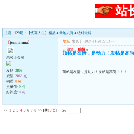
站
主题 : 129期：【忧喜人生】精品▲天地六肖▲绝对最稳.
地板
发表于: 2024-11-28 22:53
---
【
jeanninema
】
u
回复
u
编辑
u
顶帖是友情，是动力！发帖是高
未验证会员
发帖:
2063
顶帖是友情，是动力！发帖是高尚！！！
威望:
2063 点
铜币:
0 枚
贡献值:
0 点
好评度:
0 点
<<
1
2
3
4
5
6
7
8
>>
[共
10
页] Go