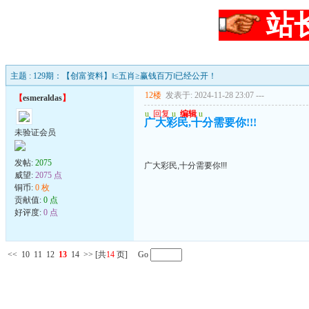
站
主题 : 129期：【创富资料】‖≤五肖≥赢钱百万‖已经公开！
12楼
发表于: 2024-11-28 23:07
---
【
esmeraldas
】
u
回复
u
编辑
u
广大彩民,十分需要你!!!
未验证会员
发帖:
2075
广大彩民,十分需要你!!!
威望:
2075 点
铜币:
0 枚
贡献值:
0 点
好评度:
0 点
<<
10
11
12
13
14
>>
[共
14
页] Go