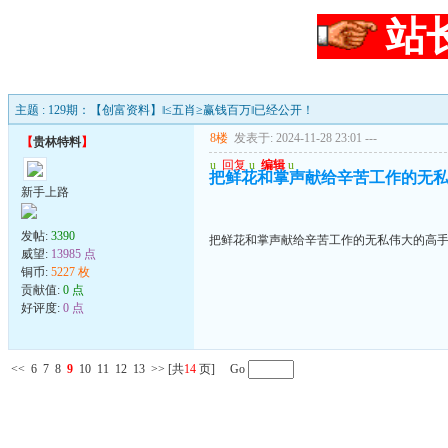
站
主题 : 129期：【创富资料】‖≤五肖≥赢钱百万‖已经公开！
8楼
发表于: 2024-11-28 23:01
---
【
贵林特料
】
u
回复
u
编辑
u
把鲜花和掌声献给辛苦工作的无
新手上路
发帖:
3390
把鲜花和掌声献给辛苦工作的无私伟大的高
威望:
13985 点
铜币:
5227 枚
贡献值:
0 点
好评度:
0 点
<<
6
7
8
9
10
11
12
13
>>
[共
14
页] Go