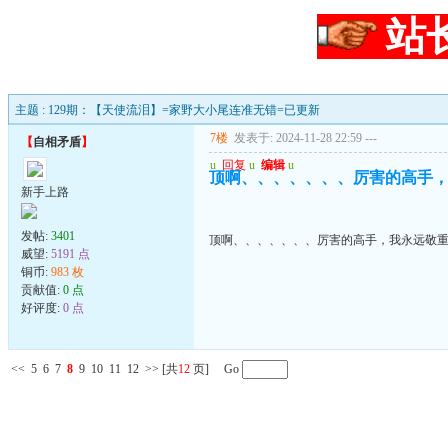
站
主题 : 129期：【天使流泪】=家野大小尾连准无错=已更新
7楼
发表于: 2024-11-28 22:59
---
【
自相矛盾
】
u
回复
u
编辑
u
顶啊、、、、、、、厉害的高手
新手上路
发帖:
3401
顶啊、、、、、、、厉害的高手，我永远敬
威望:
5191 点
铜币:
983 枚
贡献值:
0 点
好评度:
0 点
<<
5
6
7
8
9
10
11
12
>>
[共
12
页] Go