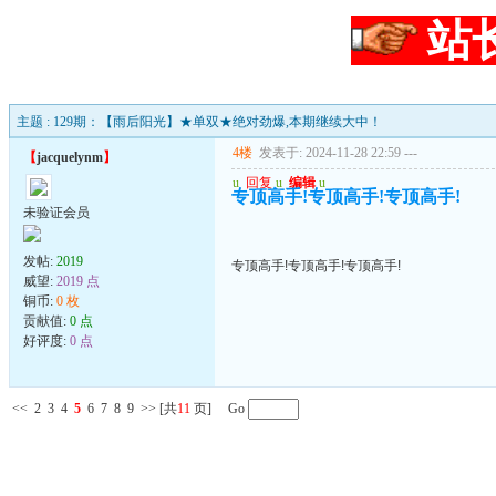
站
主题 : 129期：【雨后阳光】★单双★绝对劲爆,本期继续大中！
4楼
发表于: 2024-11-28 22:59
---
【
jacquelynm
】
u
回复
u
编辑
u
专顶高手!专顶高手!专顶高手!
未验证会员
发帖:
2019
专顶高手!专顶高手!专顶高手!
威望:
2019 点
铜币:
0 枚
贡献值:
0 点
好评度:
0 点
<<
2
3
4
5
6
7
8
9
>>
[共
11
页] Go