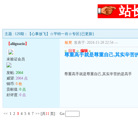
站
主题 : 129期：【心事放飞】☆平特一肖☆专区{已更新}
板凳
发表于: 2024-11-28 22:54
---
【
aliignacio
】
u
回复
u
编辑
u
尊重高手就是尊重自己,其实辛苦
未验证会员
发帖:
2064
尊重高手就是尊重自己,其实辛苦的是高手
威望:
2064 点
铜币:
0 枚
贡献值:
0 点
好评度:
0 点
<<
1
2
3
4
5
6
7
>>
[共
11
页] Go