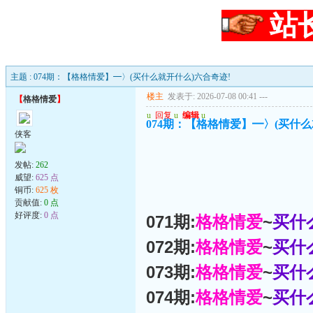
站
主题 : 074期：【格格情爱】━〉(买什么就开什么)六合奇迹!
楼主
发表于: 2026-07-08 00:41
---
【
格格情爱
】
u
回复
u
编辑
u
074期：【格格情爱】━〉(买什么
侠客
发帖:
262
威望:
625 点
铜币:
625 枚
贡献值:
0 点
好评度:
0 点
071期:
格格情爱
~
买什
072期:
格格情爱
~
买什
073期:
格格情爱
~
买什
074期:
格格情爱
~
买什