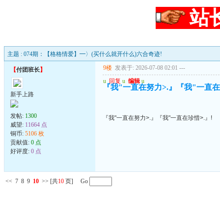
站
主题 : 074期：【格格情爱】━〉(买什么就开什么)六合奇迹!
9楼
发表于: 2026-07-08 02:01
---
【
付团班长
】
u
回复
u
编辑
u
『我"一直在努力>.』『我"一直在珍
新手上路
发帖:
1300
『我"一直在努力>.』『我"一直在珍惜>.』!
威望:
11664 点
铜币:
5106 枚
贡献值:
0 点
好评度:
0 点
<<
7
8
9
10
>>
[共
10
页] Go