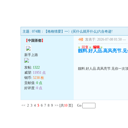
主题 : 074期：【格格情爱】━〉(买什么就开什么)六合奇迹!
4楼
发表于: 2026-07-08 01:50
---
【
中国茶都
】
u
回复
u
编辑
u
靓料.好人品.高风亮节.
新手上路
发帖:
1322
靓料.好人品.高风亮节.见你一次顶
威望:
11951 点
铜币:
5238 枚
贡献值:
0 点
好评度:
0 点
<<
2
3
4
5
6
7
8
9
>>
[共
10
页] Go