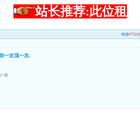
站长推荐:此位租
阅读
97551
见你一次顶一次.
一次.