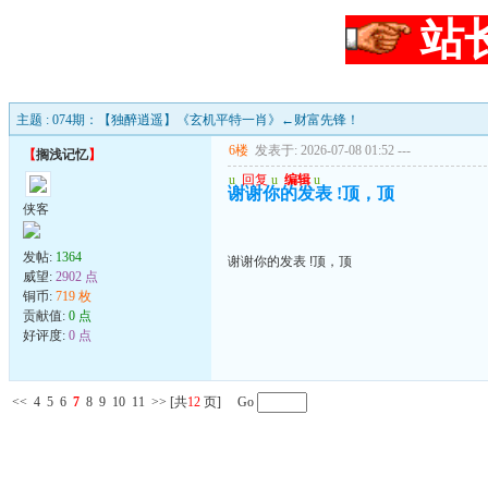
站
主题 : 074期：【独醉逍遥】《玄机平特一肖》←财富先锋！
6楼
发表于: 2026-07-08 01:52
---
【
搁浅记忆
】
u
回复
u
编辑
u
谢谢你的发表 !顶，顶
侠客
发帖:
1364
谢谢你的发表 !顶，顶
威望:
2902 点
铜币:
719 枚
贡献值:
0 点
好评度:
0 点
<<
4
5
6
7
8
9
10
11
>>
[共
12
页] Go