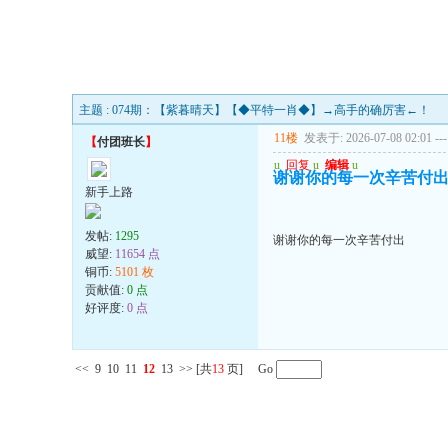
主题 : 074期：【紫暮晴天】【◆平特一肖◆】→高手的确厉害←！
11楼
发表于: 2026-07-08 02:01
---
【
付团班长
】
u
回复
u
编辑
u
谢谢你的每一次辛苦付
新手上路
发帖:
1295
谢谢你的每一次辛苦付出
威望:
11654 点
铜币:
5101 枚
贡献值:
0 点
好评度:
0 点
<<
9
10
11
12
13
>>
[共
13
页] Go