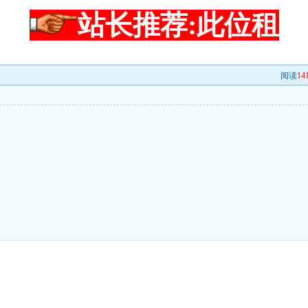
站长推荐:此位租
阅读
14
出