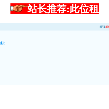
站长推荐:此位租
阅读
86
好!