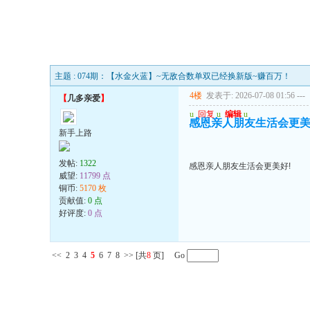
主题 : 074期：【水金火蓝】~无敌合数单双已经换新版~赚百万！
4楼
发表于: 2026-07-08 01:56
---
【
几多亲爱
】
u
回复
u
编辑
u
感恩亲人朋友生活会更美
新手上路
发帖:
1322
感恩亲人朋友生活会更美好!
威望:
11799 点
铜币:
5170 枚
贡献值:
0 点
好评度:
0 点
<<
2
3
4
5
6
7
8
>>
[共
8
页] Go