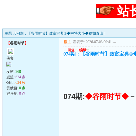
站
主题 : 074期：【谷雨时节】致富宝典⊙◆中特大小◆稳如泰山！
楼主
发表于: 2026-07-08 00:41
---
【
谷雨时节
】
u
回复
u
编辑
u
074期：【谷雨时节】致富宝典
侠客
发帖:
260
威望:
624 点
铜币:
624 枚
贡献值:
0 点
好评度:
0 点
074期:
◆谷雨时节◆
－