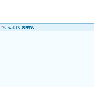
87
次 |
返回列表
|
关闭本页