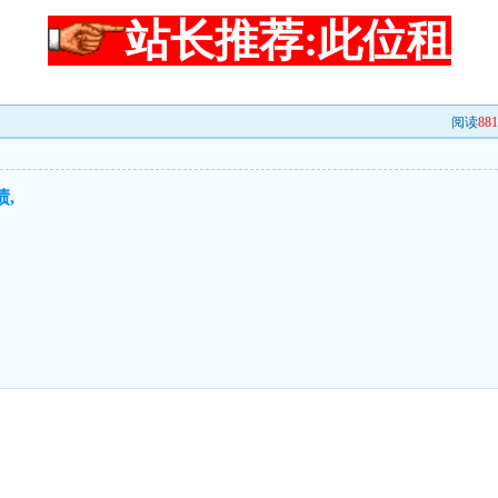
站长推荐:此位租
阅读
881
,