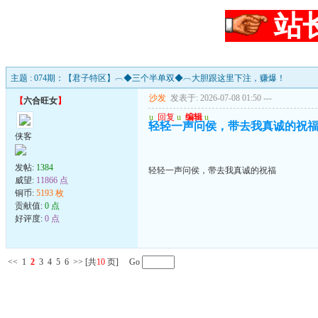
站
主题 : 074期：【君子特区】︹◆三个半单双◆︹大胆跟这里下注，赚爆！
沙发
发表于: 2026-07-08 01:50
---
【
六合旺女
】
u
回复
u
编辑
u
轻轻一声问侯，带去我真诚的祝
侠客
发帖:
1384
轻轻一声问侯，带去我真诚的祝福
威望:
11866 点
铜币:
5193 枚
贡献值:
0 点
好评度:
0 点
<<
1
2
3
4
5
6
>>
[共
10
页] Go