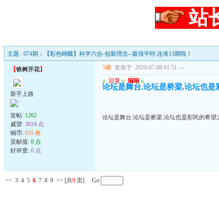
站
主题 : 074期：【彩色蝴蝶】科学六合-创新理念--最强平特.连准13期啦！
5楼
发表于: 2026-07-08 01:51
---
【
铁树开花
】
u
回复
u
编辑
u
论坛是舞台,论坛是桥梁,论坛也是
新手上路
发帖:
1262
论坛是舞台,论坛是桥梁,论坛也是彩民的希望
威望:
3024 点
铜币:
935 枚
贡献值:
0 点
好评度:
0 点
<<
3
4
5
6
7
8
9
>>
[共
9
页] Go