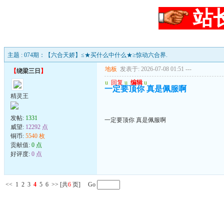
站
主题 : 074期：【六合天娇】≤★买什么中什么★≥惊动六合界.
地板
发表于: 2026-07-08 01:51
---
【
绕梁三日
】
u
回复
u
编辑
u
一定要顶你 真是佩服啊
精灵王
发帖:
1331
一定要顶你 真是佩服啊
威望:
12292 点
铜币:
5540 枚
贡献值:
0 点
好评度:
0 点
<<
1
2
3
4
5
6
>>
[共
6
页] Go