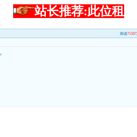
站长推荐:此位租
阅读
71507
=