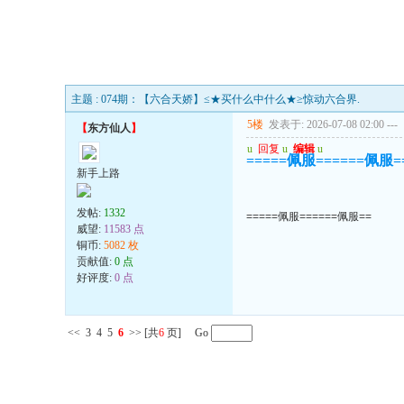
主题 : 074期：【六合天娇】≤★买什么中什么★≥惊动六合界.
5楼
发表于: 2026-07-08 02:00
---
【
东方仙人
】
u
回复
u
编辑
u
=====佩服======佩服=
新手上路
发帖:
1332
=====佩服======佩服==
威望:
11583 点
铜币:
5082 枚
贡献值:
0 点
好评度:
0 点
<<
3
4
5
6
>>
[共
6
页] Go