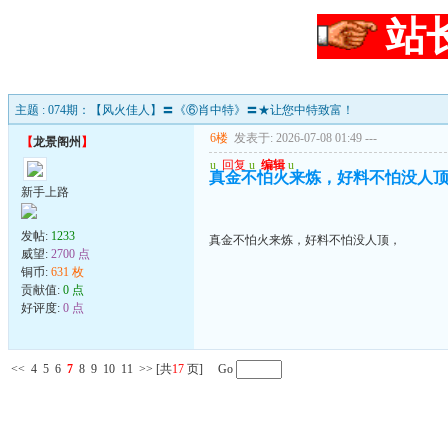
站
主题 : 074期：【风火佳人】〓《⑥肖中特》〓★让您中特致富！
6楼
发表于: 2026-07-08 01:49
---
【
龙景阁州
】
u
回复
u
编辑
u
真金不怕火来炼，好料不怕没人
新手上路
发帖:
1233
真金不怕火来炼，好料不怕没人顶，
威望:
2700 点
铜币:
631 枚
贡献值:
0 点
好评度:
0 点
<<
4
5
6
7
8
9
10
11
>>
[共
17
页] Go