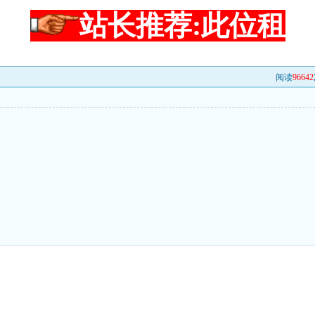
站长推荐:此位租
阅读
96642