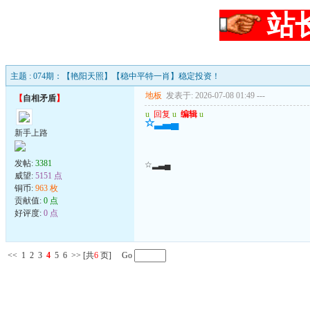
站
主题 : 074期：【艳阳天照】【稳中平特一肖】稳定投资！
地板
发表于: 2026-07-08 01:49
---
【
自相矛盾
】
u
回复
u
编辑
u
☆▂▃▄
新手上路
发帖:
3381
☆▂▃▄
威望:
5151 点
铜币:
963 枚
贡献值:
0 点
好评度:
0 点
<<
1
2
3
4
5
6
>>
[共
6
页] Go