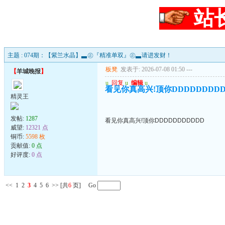
站
主题 : 074期：【紫兰水晶】▃㊣『精准单双』㊣▃请进发财！
板凳
发表于: 2026-07-08 01:50
---
【
羊城晚报
】
u
回复
u
编辑
u
看见你真高兴!顶你DDDDDDDDD
精灵王
发帖:
1287
看见你真高兴!顶你DDDDDDDDDDD
威望:
12321 点
铜币:
5598 枚
贡献值:
0 点
好评度:
0 点
<<
1
2
3
4
5
6
>>
[共
6
页] Go