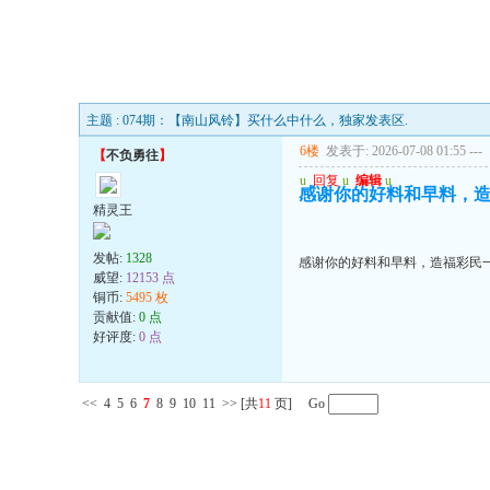
主题 : 074期：【南山风铃】买什么中什么，独家发表区.
6楼
发表于: 2026-07-08 01:55
---
【
不负勇往
】
u
回复
u
编辑
u
感谢你的好料和早料，
精灵王
发帖:
1328
感谢你的好料和早料，造福彩民
威望:
12153 点
铜币:
5495 枚
贡献值:
0 点
好评度:
0 点
<<
4
5
6
7
8
9
10
11
>>
[共
11
页] Go