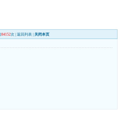
读
84152
次 |
返回列表
|
关闭本页