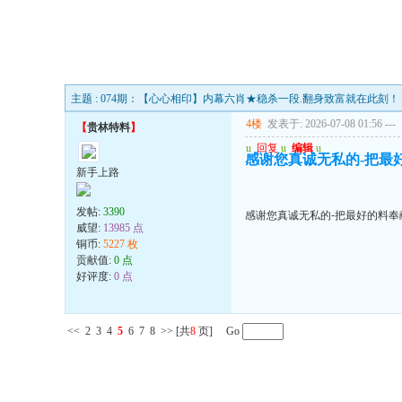
主题 : 074期：【心心相印】内幕六肖★稳杀一段.翻身致富就在此刻！
4楼
发表于: 2026-07-08 01:56
---
【
贵林特料
】
u
回复
u
编辑
u
感谢您真诚无私的-把最
新手上路
发帖:
3390
感谢您真诚无私的-把最好的料奉
威望:
13985 点
铜币:
5227 枚
贡献值:
0 点
好评度:
0 点
<<
2
3
4
5
6
7
8
>>
[共
8
页] Go