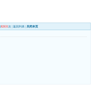
读
82631
次 |
返回列表
|
关闭本页