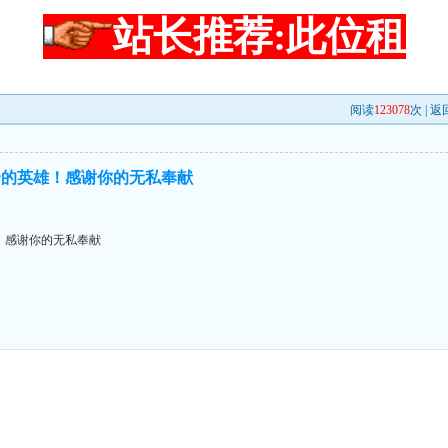
站长推荐:此位租
阅读
123078
次 |
返
合的英雄！感谢你的无私奉献
！感谢你的无私奉献