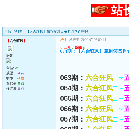
站
主题 : 074期：【六合狂风】赢到笑⑤肖★月月帮你赚钱！
楼主
发表于: 2026-07-08 00:44
---
【
六合狂风
】
u
回复
u
编辑
u
074期：【六合狂风】赢到笑⑤
侠客
发帖:
261
威望:
624 点
063期：
六合狂风
□～
铜币:
624 枚
贡献值:
0 点
064期：
六合狂风
□～
好评度:
0 点
065期：
六合狂风
□～
066期：
六合狂风
□～
067期：
六合狂风
□～