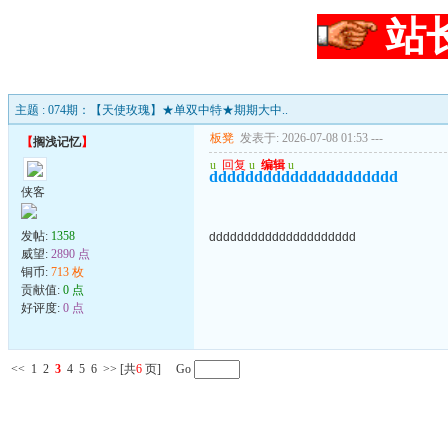
站
主题 : 074期：【天使玫瑰】★单双中特★期期大中..
板凳
发表于: 2026-07-08 01:53
---
【
搁浅记忆
】
u
回复
u
编辑
u
ddddddddddddddddddddd
侠客
发帖:
1358
ddddddddddddddddddddd
威望:
2890 点
铜币:
713 枚
贡献值:
0 点
好评度:
0 点
<<
1
2
3
4
5
6
>>
[共
6
页] Go