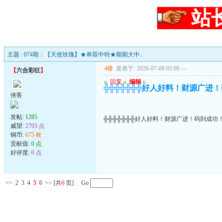
站
主题 : 074期：【天使玫瑰】★单双中特★期期大中..
4楼
发表于: 2026-07-08 02:00
---
【
六合彩狂
】
u
回复
u
编辑
u
╬╬╬╬╬╬╬好人好料！财源广进
侠客
发帖:
1285
╬╬╬╬╬╬╬好人好料！财源广进！码到成功
威望:
2793 点
铜币:
675 枚
贡献值:
0 点
好评度:
0 点
<<
2
3
4
5
6
>>
[共
6
页] Go