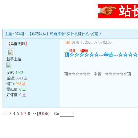
站
主题 : 074期：【乖巧妹妹】经典原创≤买什么赚什么≥好运！
5楼
发表于: 2026-07-08 02:00
---
【
风雨无阻
】
u
回复
u
编辑
u
顶☆☆☆☆☆☆---辛苦---☆☆☆
新手上路
发帖:
1262
顶☆☆☆☆☆☆---辛苦---☆☆☆☆☆☆顶
威望:
3043 点
铜币:
968 枚
贡献值:
0 点
好评度:
0 点
<<
3
4
5
6
7
8
>>
[共
8
页] Go