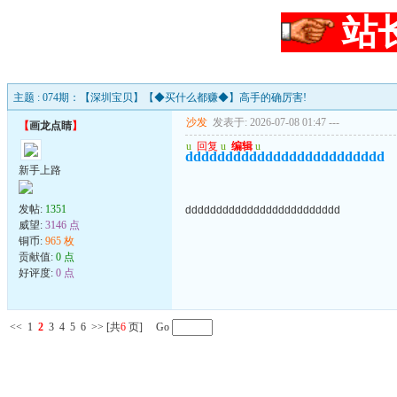
站
主题 : 074期：【深圳宝贝】【◆买什么都赚◆】高手的确厉害!
沙发
发表于: 2026-07-08 01:47
---
【
画龙点睛
】
u
回复
u
编辑
u
ddddddddddddddddddddddddd
新手上路
发帖:
1351
ddddddddddddddddddddddddd
威望:
3146 点
铜币:
965 枚
贡献值:
0 点
好评度:
0 点
<<
1
2
3
4
5
6
>>
[共
6
页] Go