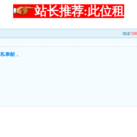
站长推荐:此位租
阅读
728
无私奉献，
，