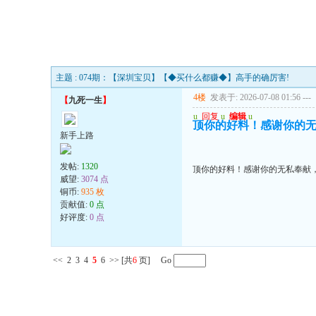
主题 : 074期：【深圳宝贝】【◆买什么都赚◆】高手的确厉害!
4楼
发表于: 2026-07-08 01:56
---
【
九死一生
】
u
回复
u
编辑
u
顶你的好料！感谢你的
新手上路
发帖:
1320
顶你的好料！感谢你的无私奉献
威望:
3074 点
铜币:
935 枚
贡献值:
0 点
好评度:
0 点
<<
2
3
4
5
6
>>
[共
6
页] Go