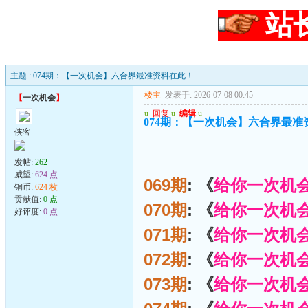
站
主题 : 074期：【一次机会】六合界最准资料在此！
楼主
发表于: 2026-07-08 00:45
---
【
一次机会
】
u
回复
u
编辑
u
074期：【一次机会】六合界最准
侠客
发帖:
262
威望:
624 点
069期
: 《
给你一次机
铜币:
624 枚
贡献值:
0 点
070期
: 《
给你一次机
好评度:
0 点
071期
: 《
给你一次机
072期
: 《
给你一次机
073期
: 《
给你一次机