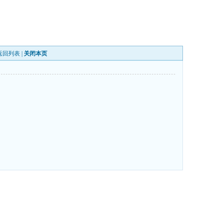
返回列表
|
关闭本页