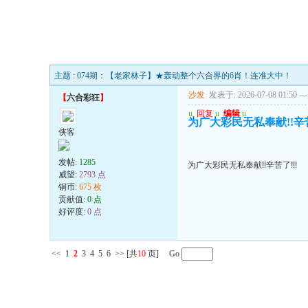
主题 : 074期：【老家林子】★轰动整个六合界的6肖！连准大中！
沙发
发表于: 2026-07-08 01:50
---
【
六合彩狂
】
u
回复
u
编辑
u
为广大彩民无私奉献!!辛苦
侠客
发帖:
1285
为广大彩民无私奉献!!辛苦了!!!
威望:
2793 点
铜币:
675 枚
贡献值:
0 点
好评度:
0 点
<<
1
2
3
4
5
6
>>
[共
10
页] Go