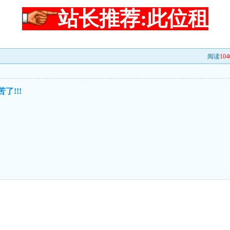
站长推荐:此位租
阅读
104
了!!!