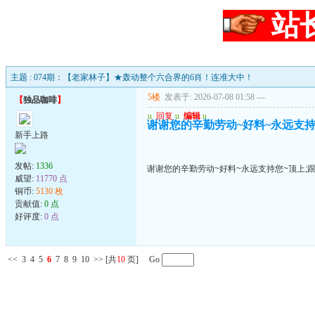
站
主题 : 074期：【老家林子】★轰动整个六合界的6肖！连准大中！
5楼
发表于: 2026-07-08 01:58
---
【
独品咖啡
】
u
回复
u
编辑
u
谢谢您的辛勤劳动~好料~永远支持
新手上路
发帖:
1336
谢谢您的辛勤劳动~好料~永远支持您~顶上;
威望:
11770 点
铜币:
5130 枚
贡献值:
0 点
好评度:
0 点
<<
3
4
5
6
7
8
9
10
>>
[共
10
页] Go