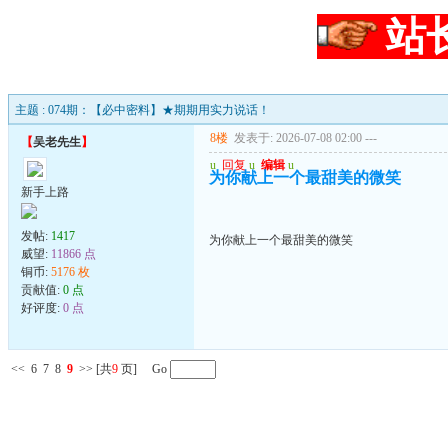
站
主题 : 074期：【必中密料】★期期用实力说话！
8楼
发表于: 2026-07-08 02:00
---
【
吴老先生
】
u
回复
u
编辑
u
为你献上一个最甜美的微笑
新手上路
发帖:
1417
为你献上一个最甜美的微笑
威望:
11866 点
铜币:
5176 枚
贡献值:
0 点
好评度:
0 点
<<
6
7
8
9
>>
[共
9
页] Go