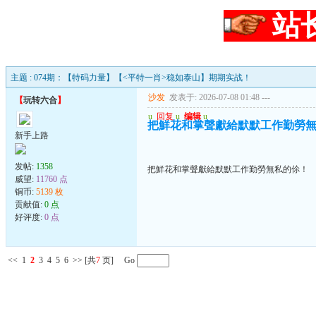
站
主题 : 074期：【特码力量】【<平特一肖>稳如泰山】期期实战！
沙发
发表于: 2026-07-08 01:48
---
【
玩转六合
】
u
回复
u
编辑
u
把鮮花和掌聲獻給默默工作勤勞
新手上路
发帖:
1358
把鮮花和掌聲獻給默默工作勤勞無私的伱！
威望:
11760 点
铜币:
5139 枚
贡献值:
0 点
好评度:
0 点
<<
1
2
3
4
5
6
>>
[共
7
页] Go