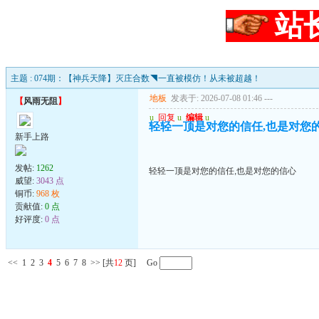
站
主题 : 074期：【神兵天降】灭庄合数◥一直被模仿！从未被超越！
地板
发表于: 2026-07-08 01:46
---
【
风雨无阻
】
u
回复
u
编辑
u
轻轻一顶是对您的信任,也是对您
新手上路
发帖:
1262
轻轻一顶是对您的信任,也是对您的信心
威望:
3043 点
铜币:
968 枚
贡献值:
0 点
好评度:
0 点
<<
1
2
3
4
5
6
7
8
>>
[共
12
页] Go