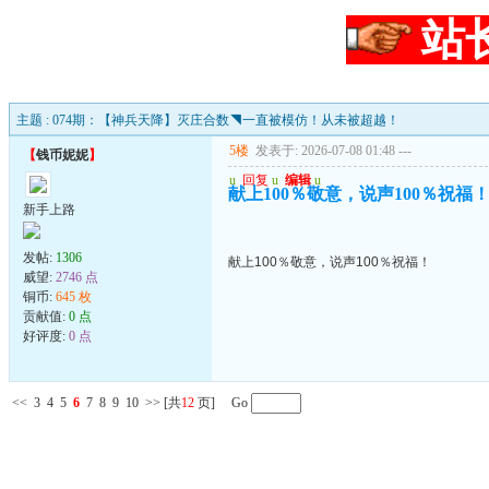
站
主题 : 074期：【神兵天降】灭庄合数◥一直被模仿！从未被超越！
5楼
发表于: 2026-07-08 01:48
---
【
钱币妮妮
】
u
回复
u
编辑
u
献上100％敬意，说声100％祝福
新手上路
发帖:
1306
献上100％敬意，说声100％祝福！
威望:
2746 点
铜币:
645 枚
贡献值:
0 点
好评度:
0 点
<<
3
4
5
6
7
8
9
10
>>
[共
12
页] Go