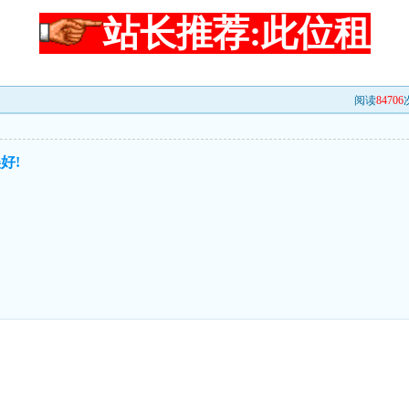
站长推荐:此位租
阅读
84706
好!