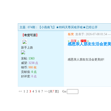
主题 : 074期：【小燕南飞】★特码天尊买啥开啥★已经公开
板凳
发表于: 2026-07-08 01:54
---
【
奇货可居
】
u
回复
u
编辑
u
感恩亲人朋友生活会更美
新手上路
发帖:
1363
感恩亲人朋友生活会更美好!
威望:
3238 点
铜币:
980 枚
贡献值:
0 点
好评度:
0 点
<<
1
2
3
4
5
6
7
>>
[共
7
页] Go