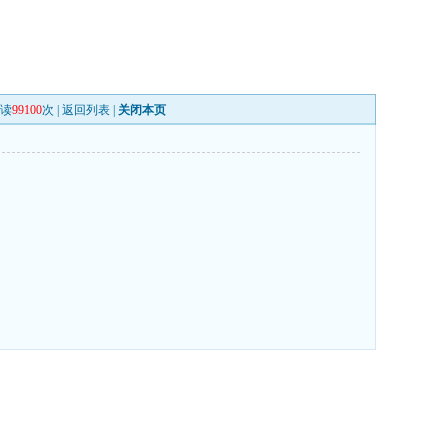
读
99100
次 |
返回列表
|
关闭本页