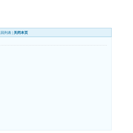
返回列表
|
关闭本页