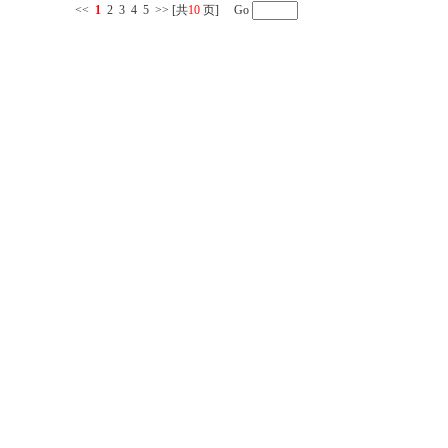
<<
1
2
3
4
5
>>
[共
10
页] Go