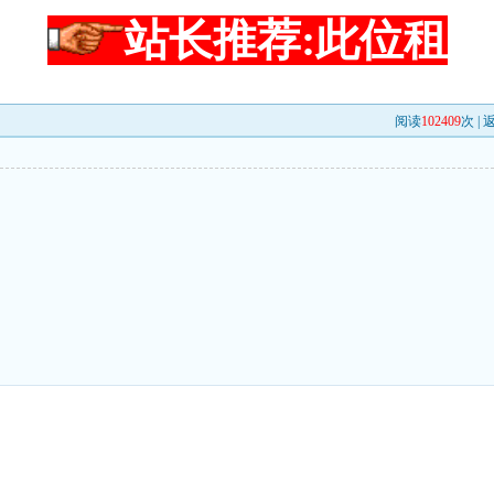
站长推荐:此位租
阅读
102409
次 |