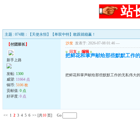
站
主题 : 074期：【天使永恒】【单双中特】敢跟就稳赢！
沙发
发表于: 2026-07-08 01:46
---
【
付团班长
】
u
回复
u
编辑
u
把鲜花和掌声献给那些默默工作
新手上路
发帖:
1300
把鲜花和掌声献给那些默默工作的无私伟大
威望:
11664 点
铜币:
5106 枚
贡献值:
0 点
好评度:
0 点
<<
1
2
3
4
5
6
>>
[共
10
页] Go