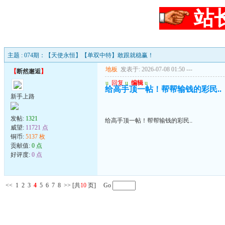
站
主题 : 074期：【天使永恒】【单双中特】敢跟就稳赢！
地板
发表于: 2026-07-08 01:50
---
【
断然邂逅
】
u
回复
u
编辑
u
给高手顶一帖！帮帮输钱的彩民..
新手上路
发帖:
1321
给高手顶一帖！帮帮输钱的彩民..
威望:
11721 点
铜币:
5137 枚
贡献值:
0 点
好评度:
0 点
<<
1
2
3
4
5
6
7
8
>>
[共
10
页] Go