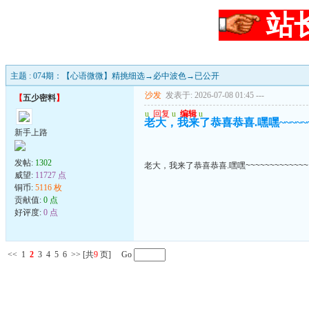
站
主题 : 074期：【心语微微】精挑细选→必中波色→已公开
沙发
发表于: 2026-07-08 01:45
---
【
五少密料
】
u
回复
u
编辑
u
老大，我来了恭喜恭喜.嘿嘿~~~~~~~
新手上路
发帖:
1302
老大，我来了恭喜恭喜.嘿嘿~~~~~~~~~~~~~
威望:
11727 点
铜币:
5116 枚
贡献值:
0 点
好评度:
0 点
<<
1
2
3
4
5
6
>>
[共
9
页] Go